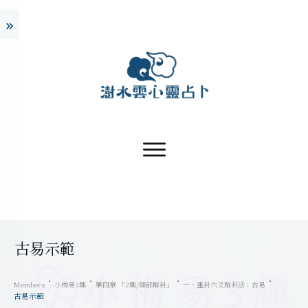
古易示範
Members
小梅易3趣
第四章 「2趣/細部解卦」
一、重卦六爻解卦法：古易
古易示範