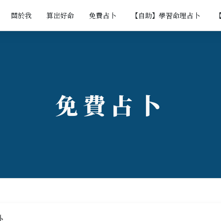
關於我
算出好命
免費占卜
【自助】學習命理占卜
免費占卜
卦