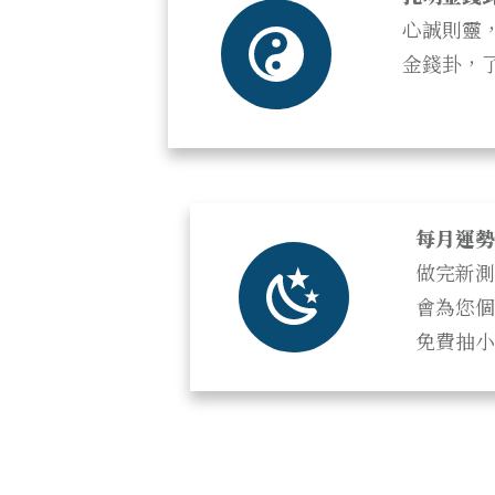
心誠則靈
金錢卦，
每月運勢
做完新測
會為您個
免費抽小