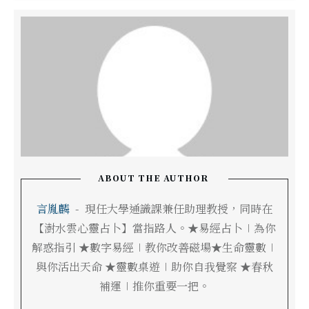
ABOUT THE AUTHOR
言胤麟
-
現任大學通識課兼任助理教授，同時在
【澍水雲心靈占卜】當指路人。★易經占卜∣為你
解惑指引 ★數字易經∣教你改善磁場★生命靈數∣
與你活出天命 ★靈數桌遊∣助你自我覺察 ★春秋
補運∣推你重要一把。