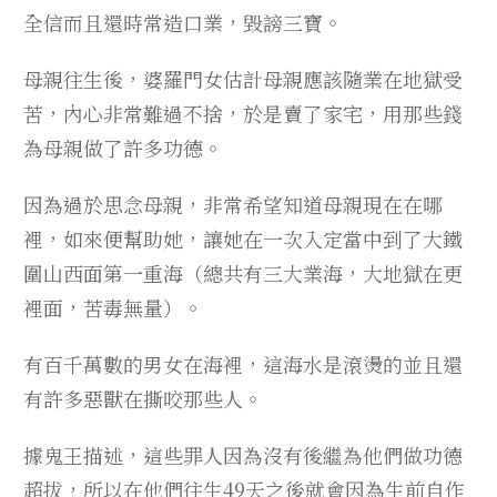
全信而且還時常造口業，毀謗三寶。
母親往生後，婆羅門女估計母親應該隨業在地獄受
苦，內心非常難過不捨，於是賣了家宅，用那些錢
為母親做了許多功德。
因為過於思念母親，非常希望知道母親現在在哪
裡，如來便幫助她，讓她在一次入定當中到了大鐵
圍山西面第一重海（總共有三大業海，大地獄在更
裡面，苦毒無量）。
有百千萬數的男女在海裡，這海水是滾燙的並且還
有許多惡獸在撕咬那些人。
據鬼王描述，這些罪人因為沒有後繼為他們做功德
超拔，所以在他們往生49天之後就會因為生前自作