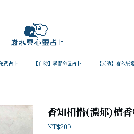
免費占卜
【自助】學習命理占卜
【天助】春秋補
香知相惜(濃郁)檀
NT$
200