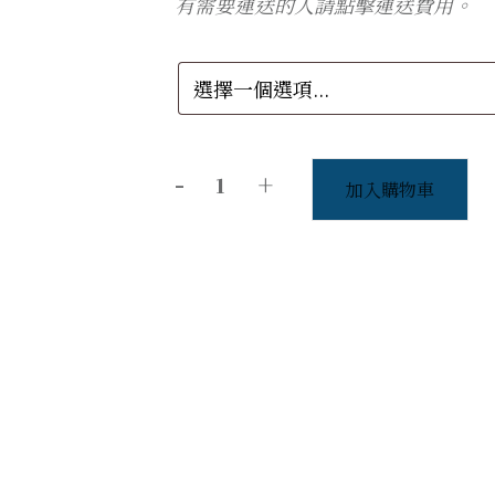
有需要運送的人請點擊運送費用。
-
+
加入購物車
香
知
相
惜
(濃
郁)
檀
香
粉
＆