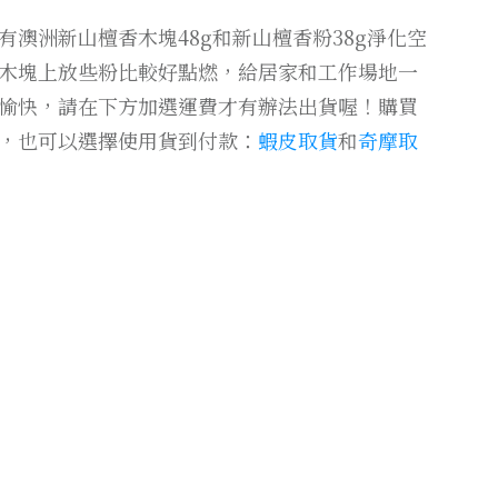
有澳洲新山檀香木塊48g和新山檀香粉38g淨化空
木塊上放些粉比較好點燃，給居家和工作場地一
愉快，請在下方加選運費才有辦法出貨喔！購買
，也可以選擇使用貨到付款：
蝦皮取貨
和
奇摩取