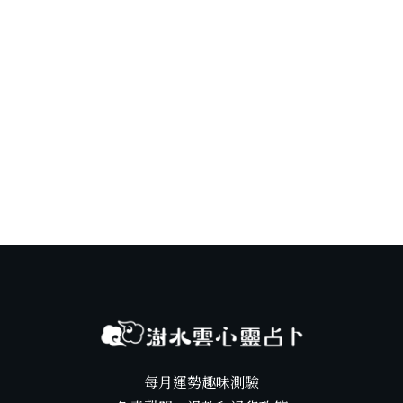
木
塊
樹
皮
盒
雙
料
包
數
量
每月運勢趣味測驗