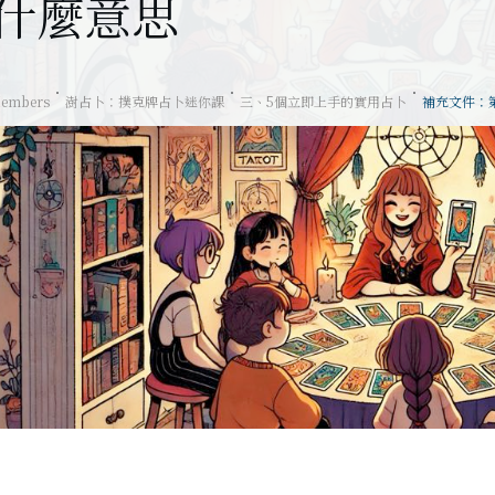
什麼意思
embers
澍占卜：撲克牌占卜迷你課
三、5個立即上手的實用占卜
補充文件：