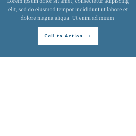
Lorem ipsum dolor sit amet, consectetur adipiscing
elit, sed do eiusmod tempor incididunt ut labore et
dolore magna aliqua. Ut enim ad minim
Call to Action
每月運勢趣味測驗
免責聲明、退款和退貨政策
E-mail：kant921915@gmail.com
Line@加我好友