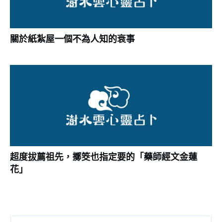
關於紙紮屋一個不為人知的衰事
超度拔薦祖先，擲筊也指定要的「藥師經文金蓮
花」