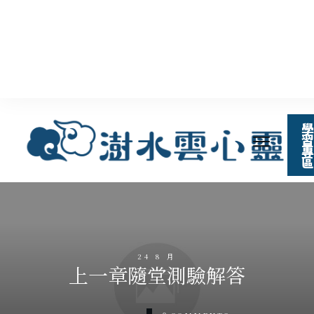
學
習
專
區
24 8 月
上一章隨堂測驗解答