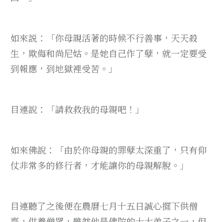
如來説：「你母親活著的時候不行善事，天天殺
生，欺侮和尚尼姑。是她自己作了孽，就一定要受
到報應，到地獄裡受苦。」
目連說：「請救救我的母親吧！」
如來佛說：「由於你母親的罪孽太深重了，只有仰
仗非常多的修行者，才能讓你的母親解脫。」
目連聽了之後便在農曆七月十五日誠心擺下供僧
齋，供養僧眾，雖然他是佛陀的十大弟子之一，但