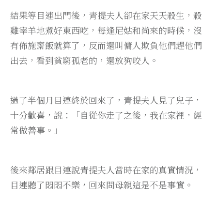
結果等目連出門後，青提夫人卻在家天天殺生，殺
雞宰羊地煮好東西吃，每逢尼姑和尚來的時候，沒
有佈施齋飯就算了，反而還叫傭人欺負他們趕他們
出去，看到貧窮孤老的，還放狗咬人。
過了半個月目連終於回來了，青提夫人見了兒子，
十分歡喜，說：「自從你走了之後，我在家裡，經
常做善事。」
後來鄰居跟目連說青提夫人當時在家的真實情況，
目連聽了悶悶不樂，回來問母親這是不是事實。