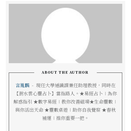
ABOUT THE AUTHOR
言胤麟
-
現任大學通識課兼任助理教授，同時在
【澍水雲心靈占卜】當指路人。★易經占卜∣為你
解惑指引 ★數字易經∣教你改善磁場★生命靈數∣
與你活出天命 ★靈數桌遊∣助你自我覺察 ★春秋
補運∣推你重要一把。