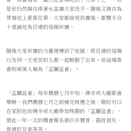
是他仍然親自捧著水盆讓大家洗手，隨後又親自為
眾僧送上素齋花果，大家都接受供養後，都雙手合
十虔誠地為目連的母親祈禱。
隨後大家祈禱的力量便傳到了地獄，將目連的母親
以及同一天受苦的人都一起解脫了出來。而這場齋
會則被後人稱為「盂蘭盆會」。
「盂蘭盆會」每年農曆七月中旬，佛寺或大廟都會
舉辦，我們農曆七月之前補完秋運之後，剛好可以
在家附近的佛寺或大廟參加殊勝的「盂蘭盆會」，
借此一年一次的機會報名捐白米贊普、超拔祖先、
普渡好兄弟等等。