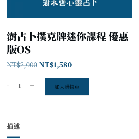
澍占卜撲克牌迷你課程 優惠
版OS
原
目
NT$
2,000
NT$
1,580
始
前
-
+
價
價
加入購物車
澍
占
格：
格：
卜
NT$2,000。
NT$1,580。
撲
克
描述
牌