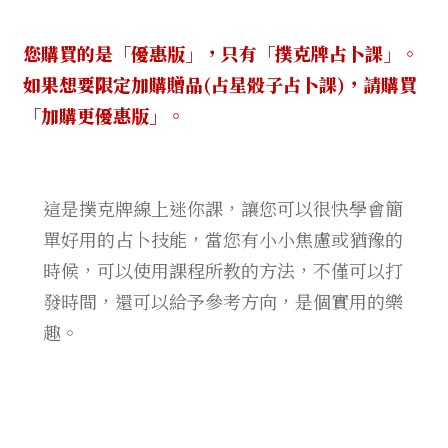
迷
你
您購買的是
「
優惠版
」
，只有「撲克牌占卜課」。
課
程
如果想要
限定
加購贈品(占星骰子占卜課)
，請購買
優
「
加購更優惠版
」
。
惠
版
OS
這是撲克牌線上迷你課，讓您可以很快學會簡
數
單好用的占卜技能，當您有小小焦慮或猶豫的
量
時候，可以使用課程所教的方法，不僅可以打
發時間，還可以給予參考方向，是個實用的樂
趣。