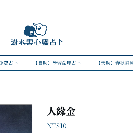
免費占卜
【自助】學習命理占卜
【天助】春秋補
人緣金
NT$
10