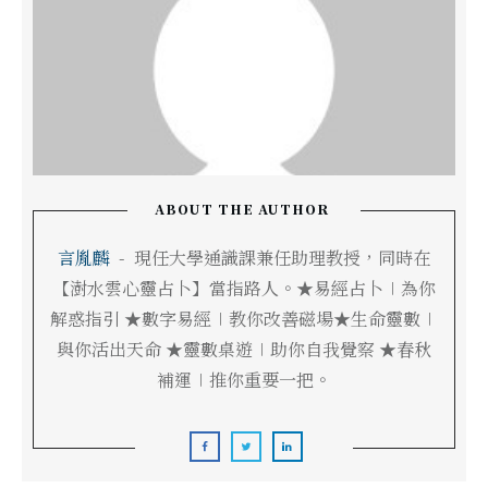
ABOUT THE AUTHOR
言胤麟
-
現任大學通識課兼任助理教授，同時在
【澍水雲心靈占卜】當指路人。★易經占卜∣為你
解惑指引 ★數字易經∣教你改善磁場★生命靈數∣
與你活出天命 ★靈數桌遊∣助你自我覺察 ★春秋
補運∣推你重要一把。