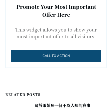
Promote Your Most Important
Offer Here
This widget allows you to show your
most important offer to all visitors.
CALL TO ACTION
RELATED POSTS
關於紙紮屋一個不為人知的衰事