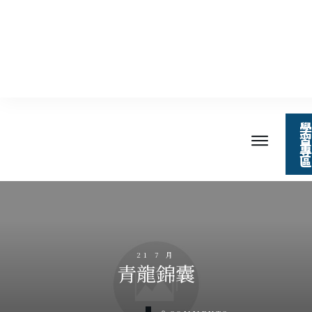
學
習
專
區
21 7 月
青龍錦囊