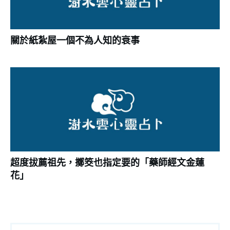
關於紙紮屋一個不為人知的衰事
超度拔薦祖先，擲筊也指定要的「藥師經文金蓮
花」