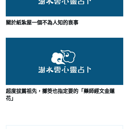
關於紙紮屋一個不為人知的衰事
超度拔薦祖先，擲筊也指定要的「藥師經文金蓮
花」