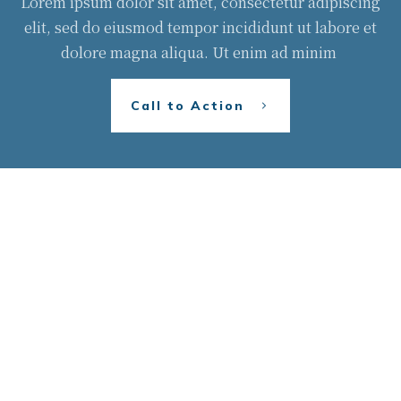
Lorem ipsum dolor sit amet, consectetur adipiscing
elit, sed do eiusmod tempor incididunt ut labore et
dolore magna aliqua. Ut enim ad minim
Call to Action
每月運勢趣味測驗
免責聲明、退款和退貨政策
E-mail：kant921915@gmail.com
Line@加我好友